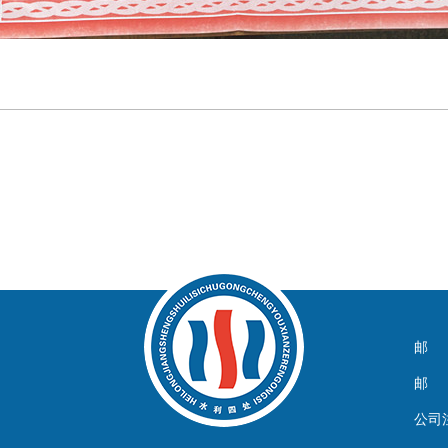
邮 箱
邮 编
公司