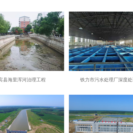
宾县海里浑河治理工程
铁力市污水处理厂深度处