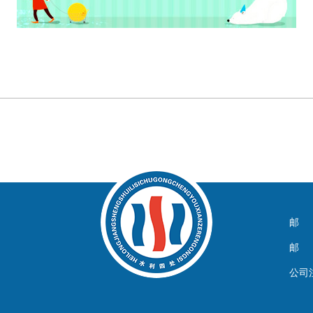
邮 箱
邮 编
公司