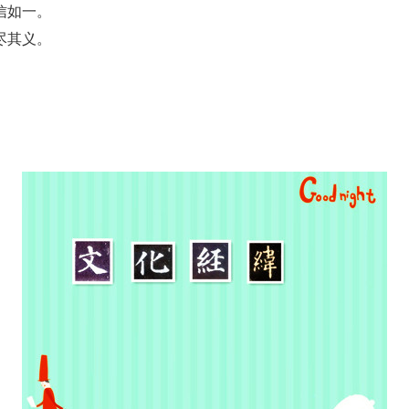
信如一。
尽其义。