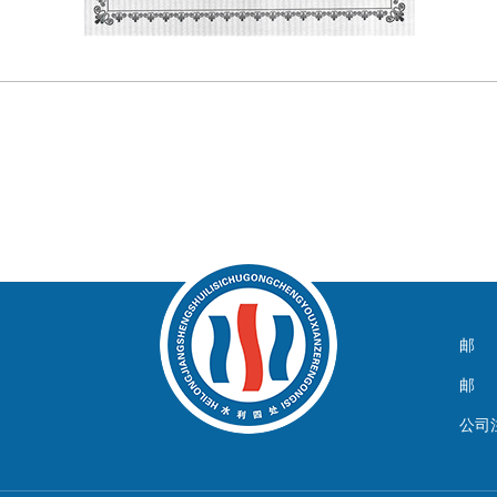
邮 箱
邮 编
公司